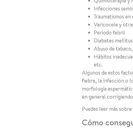
Quimioterapia y r
Infecciones semin
Traumatismos en e
Varicocele y otra
Periodo febril
Diabetes mellitu
Abuso de tabaco,
Hábitos inadecuad
etc.
Algunos de estos facto
fiebre, la infección o
morfología espermática
en general corrigiendo
Puedes leer más sobre e
Cómo consegu