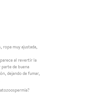
, ropa muy ajustada,
arece al revertir la
r parte de buena
ión, dejando de fumar,
.
teratozoospermia?