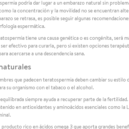
ermia podría dar lugar a un embarazo natural sin problemas
como la concentración y la movilidad no se encuentran alte
barazo se retrasa, es posible seguir algunas recomendacione
rfología espermática.
eratospermia tiene una causa genética o es congénita, será má
ser efectivo para curarla, pero si existen opciones terapéut
para acercarse a una descendencia sana.
naturales
ombres que padecen teratospermia deben cambiar su estilo de
ara su organismo con el tabaco o el alcohol.
 equilibrada siempre ayuda a recuperar parte de la fertilidad
tenido en antioxidantes y aminoácidos esenciales como la L
minal.
o producto rico en ácidos omega 3 que aporta grandes benefic