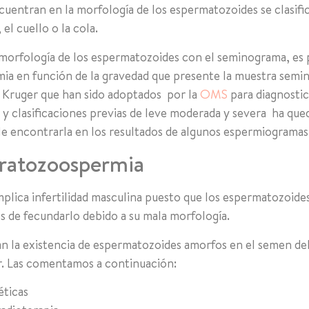
cuentran en la morfología de los espermatozoides se clasifi
el cuello o la cola.
 morfología de los espermatozoides con el seminograma, es 
ia en función de la gravedad que presente la muestra semina
de Kruger que han sido adoptados por la
OMS
para diagnostic
os y clasificaciones previas de leve moderada y severa ha qu
le encontrarla en los resultados de algunos espermiogramas
eratozoospermia
plica infertilidad masculina puesto que los espermatozoides
s de fecundarlo debido a su mala morfología.
n la existencia de espermatozoides amorfos en el semen del
car. Las comentamos a continuación:
éticas